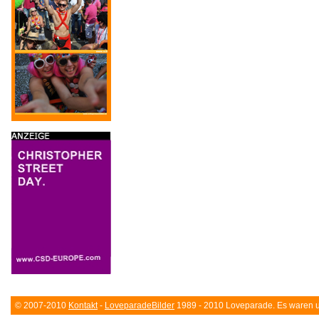
© 2007-2010
Kontakt
-
LoveparadeBilder
1989 - 2010 Loveparade. Es waren un