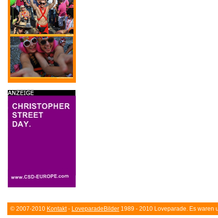
© 2007-2010
Kontakt
-
LoveparadeBilder
1989 - 2010 Loveparade. Es waren un