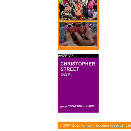
© 2007-2010
Kontakt
-
LoveparadeBilder
198