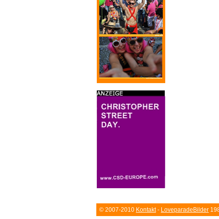
© 2007-2010
Kontakt
-
LoveparadeBilder
198