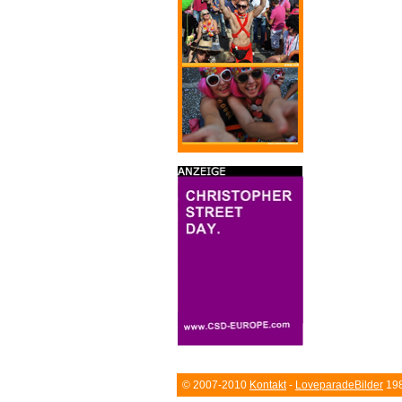
© 2007-2010
Kontakt
-
LoveparadeBilder
198