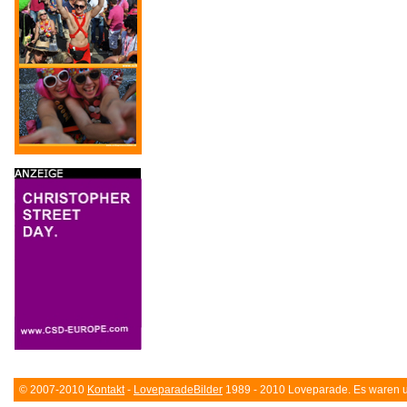
© 2007-2010
Kontakt
-
LoveparadeBilder
1989 - 2010 Loveparade. Es waren un