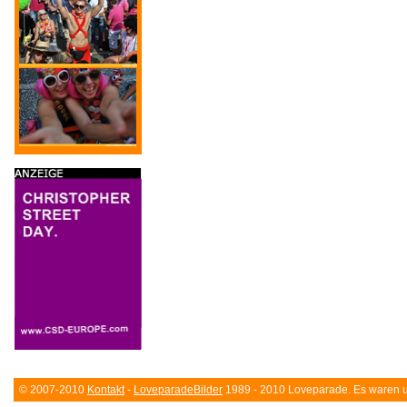
© 2007-2010
Kontakt
-
LoveparadeBilder
1989 - 2010 Loveparade. Es waren un