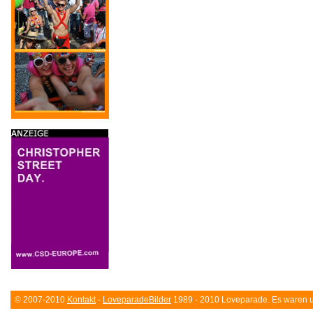
© 2007-2010
Kontakt
-
LoveparadeBilder
1989 - 2010 Loveparade. Es waren un