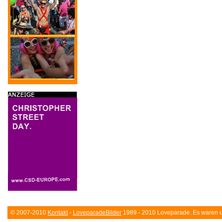
© 2007-2010
Kontakt
-
LoveparadeBilder
1989 - 2010 Loveparade. Es waren un