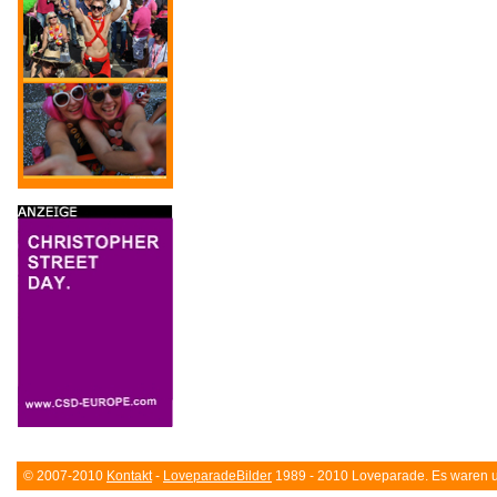
© 2007-2010
Kontakt
-
LoveparadeBilder
1989 - 2010 Loveparade. Es waren un