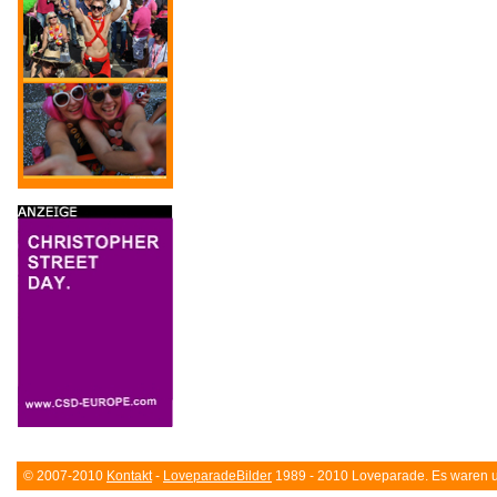
© 2007-2010
Kontakt
-
LoveparadeBilder
1989 - 2010 Loveparade. Es waren un